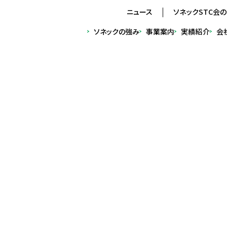
ニュース
ソネックSTC会
ソネック
の強み
事業
案内
実績
紹介
会