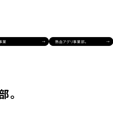
事業
熱血アグリ事業部。
部。